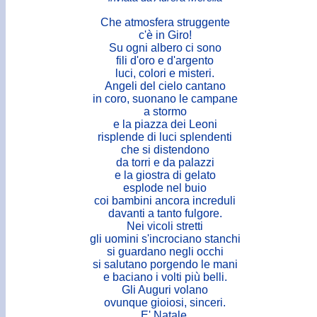
Che atmosfera struggente
c'è in Giro!
Su ogni albero ci sono
fili d'oro e d'argento
luci, colori e misteri.
Angeli del cielo cantano
in coro, suonano le campane
a stormo
e la piazza dei Leoni
risplende di luci splendenti
che si distendono
da torri e da palazzi
e la giostra di gelato
esplode nel buio
coi bambini ancora increduli
davanti a tanto fulgore.
Nei vicoli stretti
gli uomini s'incrociano stanchi
si guardano negli occhi
si salutano porgendo le mani
e baciano i volti più belli.
Gli Auguri volano
ovunque gioiosi, sinceri.
E' Natale.